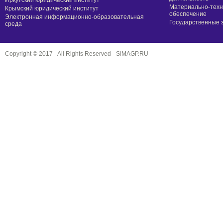
Иркутский юридический институт
Материально-техн
Крымский юридический институт
обеспечение
Электронная информационно-образовательная
Государственные 
среда
Copyright © 2017 - All Rights Reserved -
SIMAGP.RU