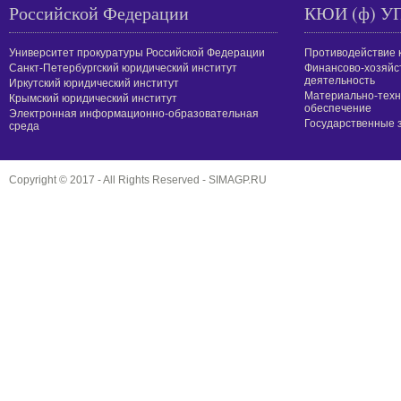
Российской Федерации
КЮИ (ф) У
Университет прокуратуры Российской Федерации
Противодействие 
Санкт-Петербургский юридический институт
Финансово-хозяйс
деятельность
Иркутский юридический институт
Материально-техн
Крымский юридический институт
обеспечение
Электронная информационно-образовательная
Государственные 
среда
Copyright © 2017 - All Rights Reserved -
SIMAGP.RU