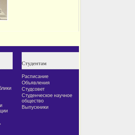
Студентам
Расписание
Объявления
блики
Студсовет
Студенческое научное
общество
и
Выпускники
ции
,