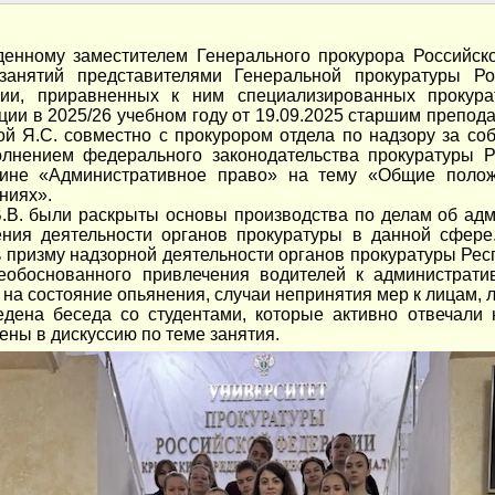
енному заместителем Генерального прокурора Российс
занятий представителями Генеральной прокуратуры Ро
ции, приравненных к ним специализированных прокура
ии в 2025/26 учебном году от 19.09.2025 старшим препод
й Я.С. совместно с прокурором отдела по надзору за со
олнением федерального законодательства прокуратуры 
лине «Административное право» на тему «Общие полож
ниях».
. были раскрыты основы производства по делам об адм
ния деятельности органов прокуратуры в данной сфере
 призму надзорной деятельности органов прокуратуры Рес
еобоснованного привлечения водителей к администрати
на состояние опьянения, случаи непринятия мер к лицам, 
на беседа со студентами, которые активно отвечали 
ены в дискуссию по теме занятия.