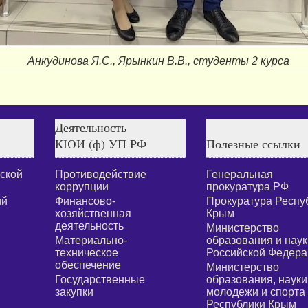
Анкудинова Я.С., Ярынкин В.В., студенты 2 курса
Деятельность
КЮИ (ф) УП РФ
Полезные ссылки
ской
Противодействие
Генеральная
коррупции
прокуратура РФ
ий
Финансово-
Прокуратура Респу
хозяйственная
Крым
деятельность
Министерство
Материально-
образования и наук
техническое
Российской Федера
обеспечение
Министерство
Государственные
образования, науки
закупки
молодежи и спорта
Республики Крым