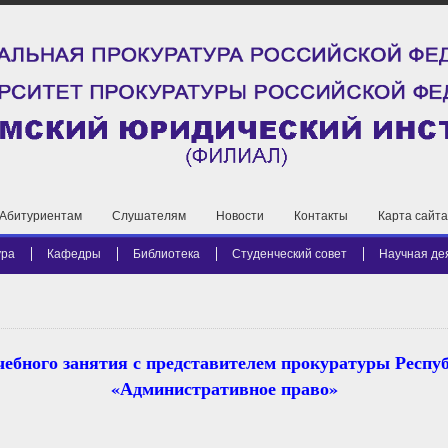
Абитуриентам
Слушателям
Новости
Контакты
Карта сайта
ура
Кафедры
Библиотека
Студенческий совет
Научная де
чебного занятия с представителем прокуратуры Респ
«Административное право»