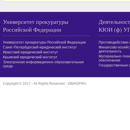
Университет прокуратуры
Деятельност
Российской Федерации
КЮИ (ф) У
Университет прокуратуры Российской Федерации
Противодействие 
Санкт-Петербургский юридический институт
Финансово-хозяйс
деятельность
Иркутский юридический институт
Материально-техн
Крымский юридический институт
обеспечение
Электронная информационно-образовательная
Государственные 
среда
Copyright © 2017 - All Rights Reserved -
SIMAGP.RU